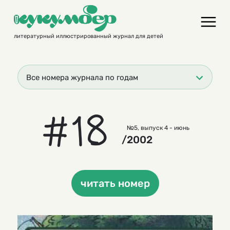
Skip
to
content
литературный иллюстрированный журнал для детей
Все номера журнала по годам
#18
№5, выпуск 4 - июнь
/2002
читать номер