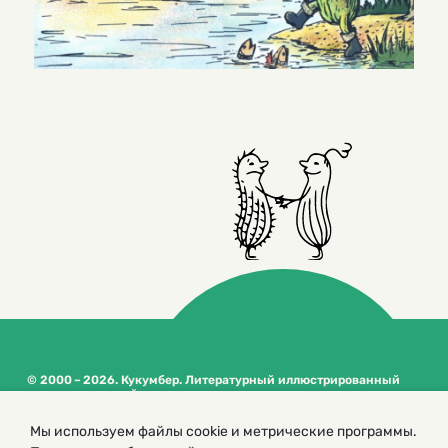
© 2000 – 2026. Кукумбер. Литературный иллюстрированный
журнал для детей
Копирование материалов возможно только с разрешения редакторов
Мы используем файлы cookie и метрические программы.
сайта