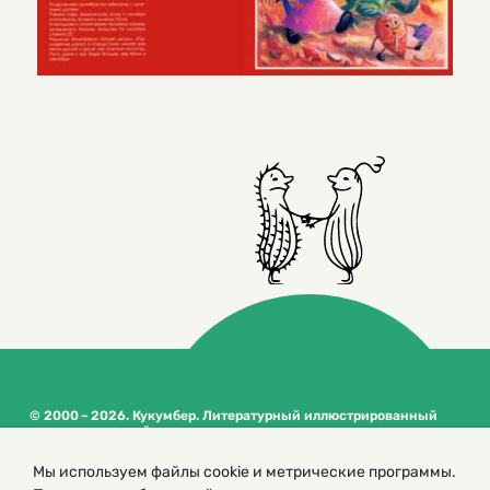
© 2000 – 2026. Кукумбер. Литературный иллюстрированный
журнал для детей
Копирование материалов возможно только с разрешения редакторов
Мы используем файлы cookie и метрические программы.
сайта