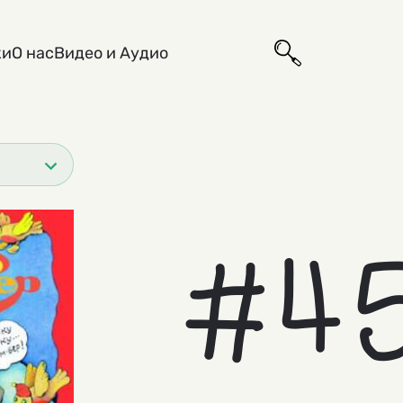
ки
О нас
Видео и Аудио
#4