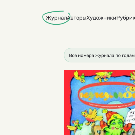
Skip
to
Журнал
Авторы
Художники
Рубри
content
Все номера журнала по годам