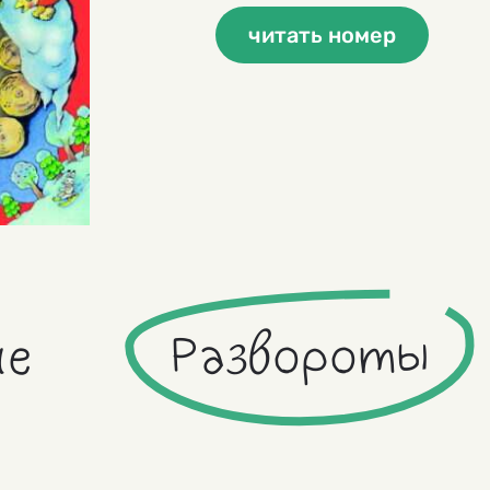
читать номер
ие
Развороты