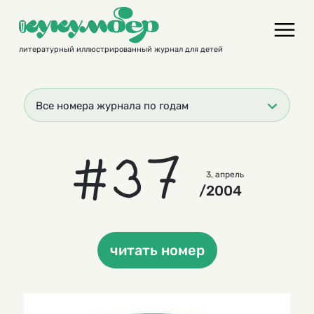
Skip
to
content
литературный иллюстрированный журнал для детей
Все номера журнала по годам
#37
3, апрель
/2004
читать номер