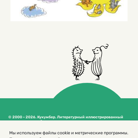
© 2000 – 2026. Кукумбер. Литературный иллюстрированный
журнал для детей
Копирование материалов возможно только с разрешения редакторов
Мы используем файлы cookie и метрические программы.
сайта