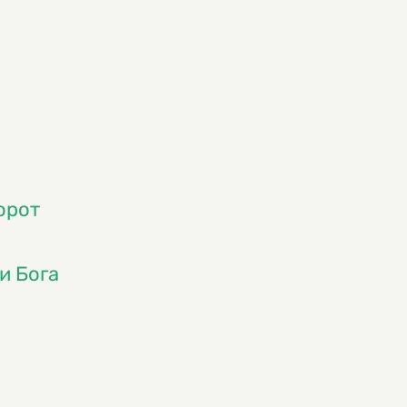
орот
и Бога