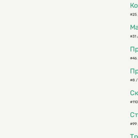
Ко
#25 
Ма
#31 
Пр
#46 
Пр
#8 /
Ск
#110
Ст
#99 
Тр