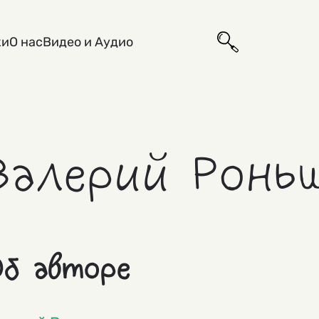
ки
О нас
Видео и Аудио
Валерий Ронь
б авторе