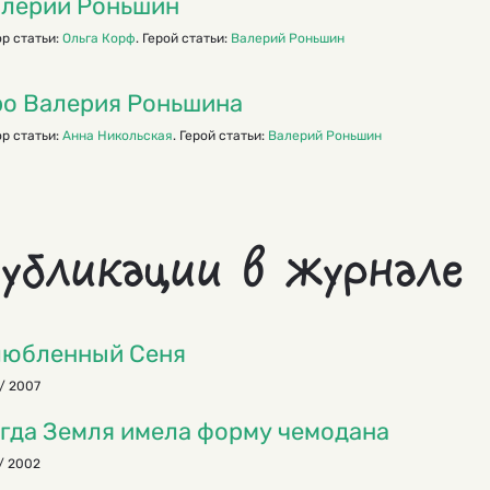
лерий Роньшин
р статьи:
Ольга Корф
. Герой статьи:
Валерий Роньшин
о Валерия Роньшина
р статьи:
Анна Никольская
. Герой статьи:
Валерий Роньшин
убликации в журнале
любленный Сеня
/ 2007
гда Земля имела форму чемодана
/ 2002