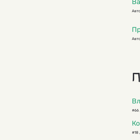
Ва
Авто
Пр
Авто
П
В
#66 
Ко
#18 