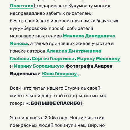
Полетаев
), подарившего Кукумберу многих
несправедливо забытых писателей;
безотказнейшего исполнителя самых безумных
кукумберовских просьб, собирателя
малоизвестных гениев
Михаила Давидовича
Яснова
, а также принявших живое участие в
поиске авторов
Алексея Дмитриевича
Глебова
,
Сергея Георгиева
,
Марину Москвину
и
Марину Бородицкую
фотографа Андрея
,
Виденкина
и
Юлю Говорову
…
Всем, кто питал нашего Огурчика своей
живительной добротой и открытостью, мы
говорим:
БОЛЬШОЕ СПАСИБО!
Это писалось в 2005 году. Многие из этих
прекрасных людей покинули наш мир, но