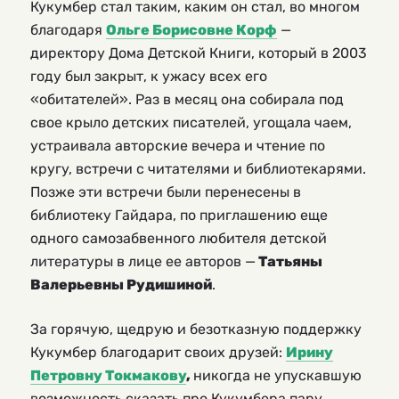
Кукумбер стал таким, каким он стал, во многом
благодаря
Ольге Борисовне Корф
—
директору Дома Детской Книги, который в 2003
году был закрыт, к ужасу всех его
«обитателей». Раз в месяц она собирала под
свое крыло детских писателей, угощала чаем,
устраивала авторские вечера и чтение по
кругу, встречи с читателями и библиотекарями.
Позже эти встречи были перенесены в
библиотеку Гайдара, по приглашению еще
одного самозабвенного любителя детской
литературы в лице ее авторов —
Татьяны
Валерьевны Рудишиной
.
За горячую, щедрую и безотказную поддержку
Кукумбер благодарит своих друзей:
Ирину
Петровну Токмакову
,
никогда не упускавшую
возможность сказать про Кукумбера пару