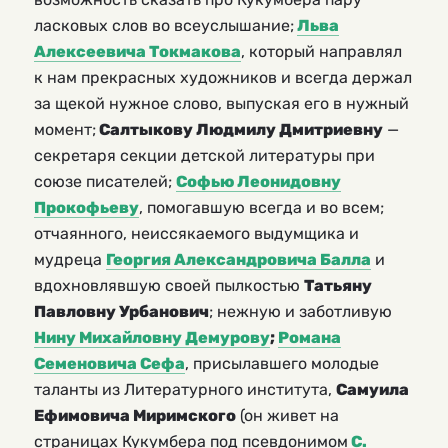
ласковых слов во всеуслышание;
Льва
Алексеевича Токмакова
, который направлял
к нам прекрасных художников и всегда держал
за щекой нужное слово, выпуская его в нужный
момент;
Салтыкову Людмилу Дмитриевну
—
секретаря секции детской литературы при
союзе писателей;
Софью Леонидовну
Прокофьеву
, помогавшую всегда и во всем;
отчаянного, неиссякаемого выдумщика и
мудреца
Георгия Александровича Балла
и
вдохновлявшую своей пылкостью
Татьяну
Павловну Урбанович
; нежную и заботливую
Нину Михайловну Демурову
;
Романа
Семеновича Сефа
, присылавшего молодые
таланты из Литературного института,
Самуила
Ефимовича Миримского
(он живет на
страницах Кукумбера под псевдонимом
С.