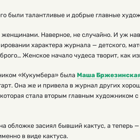
его были талантливые и добрые главные худо
 женщинами. Наверное, не случайно. И уж нав
ровании характера журнала — детского, мат
оброго… Женское начало чудеса творит, как из
ником «Кукумбера» была
Маша Бржезинска
арт. Она же и привела в журнал других хоро
, которая стала вторым главным художником с
.
на обложке засиял бывший кактус, а теперь —
менно в виде кактуса.