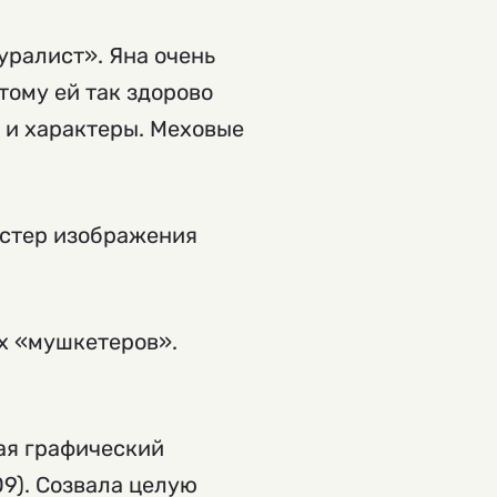
уралист». Яна очень
тому ей так здорово
 и характеры. Меховые
астер изображения
х «мушкетеров».
ая графический
09). Созвала целую