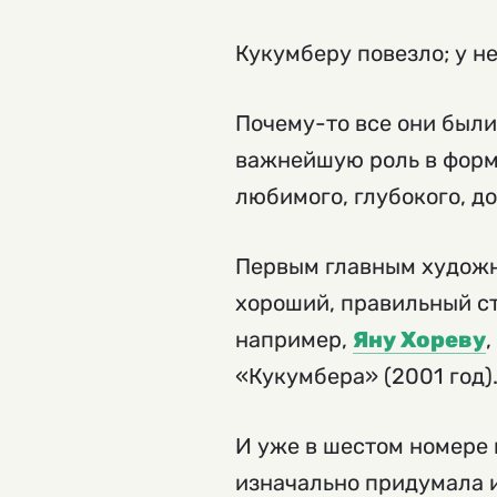
Кукумберу повезло; у н
Почему-то все они были
важнейшую роль в форми
любимого, глубокого, д
Первым главным худож
хороший, правильный ст
например,
Яну Хореву
«Кукумбера» (2001 год)
И уже в шестом номере 
изначально придумала и