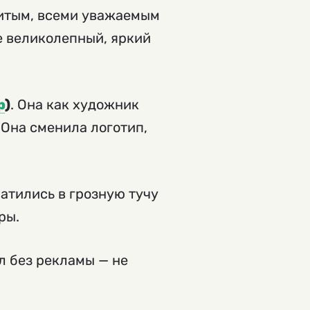
итым, всеми уважаемым
е великолепный, яркий
р
)
. Она как художник
 Она сменила логотип,
атились в грозную тучу
ры.
л без рекламы — не