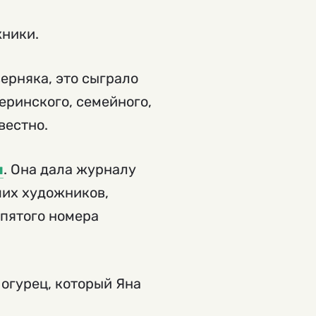
жники.
ерняка, это сыграло
еринского, семейного,
вестно.
я
. Она дала журналу
ших художников,
 пятого номера
 огурец, который Яна