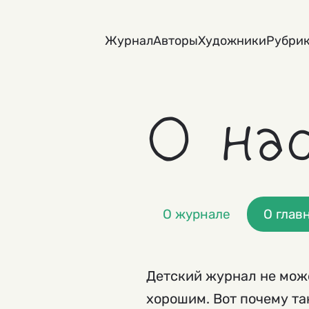
Skip
to
Журнал
Авторы
Художники
Рубри
content
О на
О журнале
О глав
Детский журнал не може
хорошим. Вот почему та