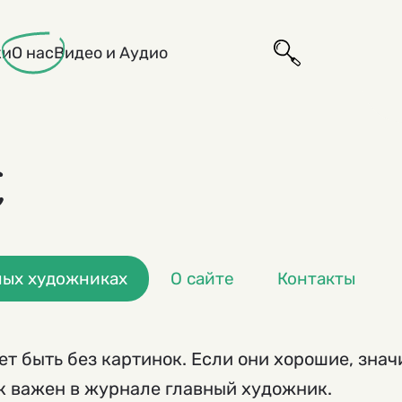
ки
О нас
Видео и Аудио
с
ных художниках
О сайте
Контакты
т быть без картинок. Если они хорошие, знач
к важен в журнале главный художник.