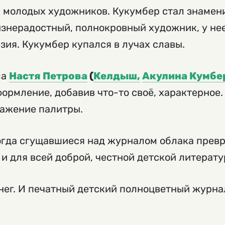
 молодых художников. Кукумбер стал знамен
изнерадостный, полнокровный художник, у не
зия. Кукумбер купался в лучах славы.
ла
Настя Петрова
(
Келдыш,
Акулина Кумбе
формление, добавив что-то своё, характерное.
ражение палитры.
огда сгущавшиеся над журналом облака превр
о и для всей доброй, честной детской литерату
енег. И печатный детский полноцветный журна