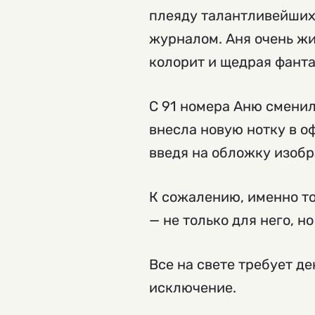
плеяду талантливейших
журналом. Аня очень ж
колорит и щедрая фанта
С 91 номера Аню смени
внесла новую нотку в о
введя на обложку изоб
К сожалению, именно т
— не только для него, н
Все на свете требует д
исключение.