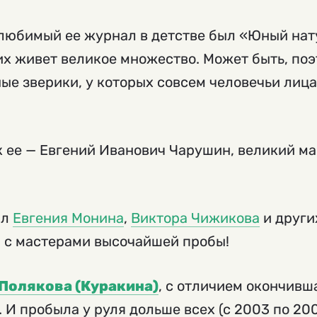
 любимый ее журнал в детстве был «Юный нат
их живет великое множество. Может быть, поэ
ые зверики, у которых совсем человечьи лица
 ее — Евгений Иванович Чарушин, великий м
ал
Евгения Монина
,
Виктора Чижикова
и други
 с мастерами высочайшей пробы!
Полякова (Куракина)
, с отличием окончивш
 И пробыла у руля дольше всех (с 2003 по 20