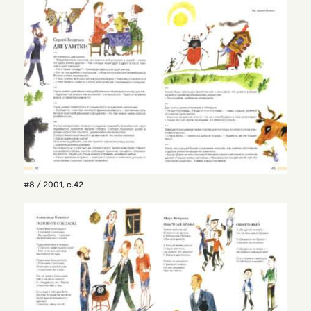
#8 / 2001
,
с.42