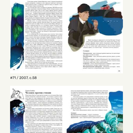
#71 / 2007
,
с.58