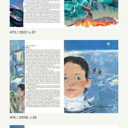
#73 / 2007
,
с.37
#76 / 2008
,
с.32