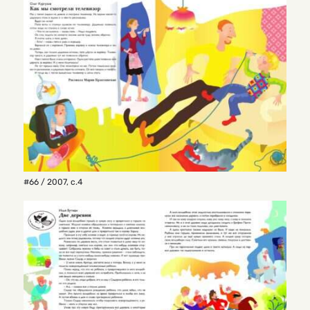
#66 / 2007
,
с.4