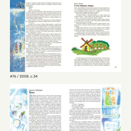
#76 / 2008
,
с.34