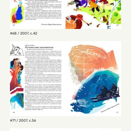
#68 / 2007
,
с.42
#71 / 2007
,
с.56