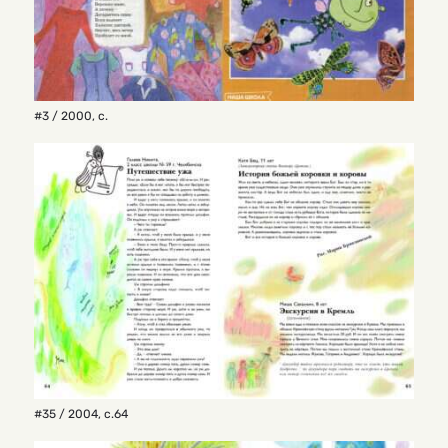
#3 / 2000
,
с.
#35 / 2004
,
с.64