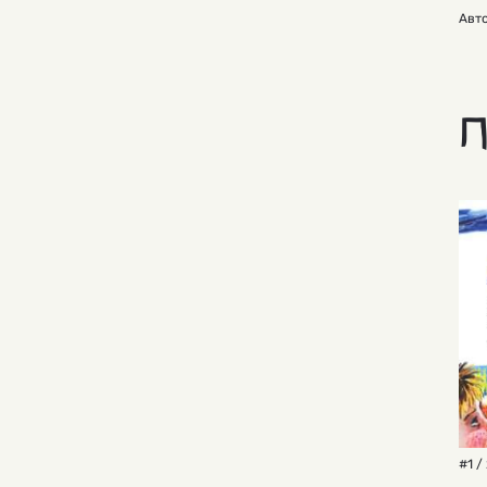
Авто
П
#1 /