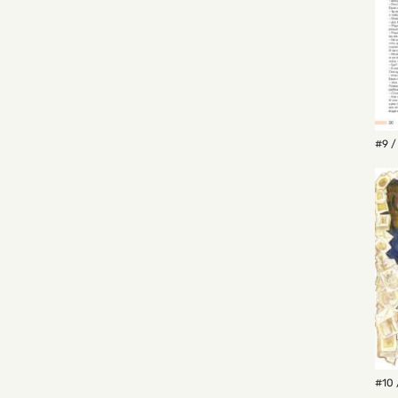
#9 /
#10 