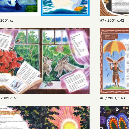
 2001
,
с.
#7 / 2001
,
с.42
 2001
,
с.36
#8 / 2001
,
с.48