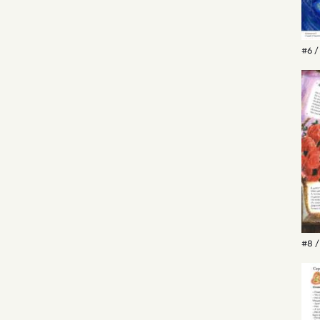
#6 /
#8 /