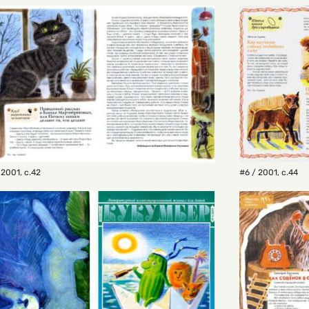
 2001
,
с.42
#6 / 2001
,
с.44