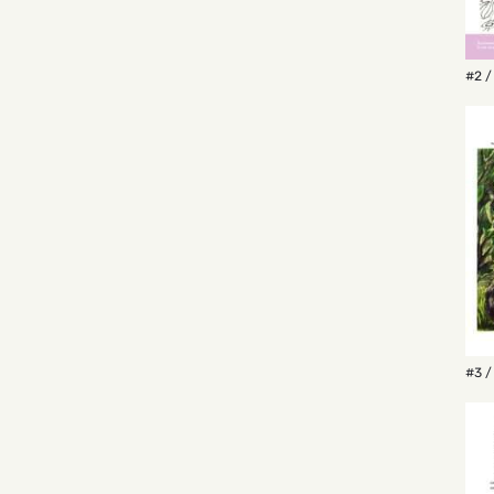
#2 /
#3 /