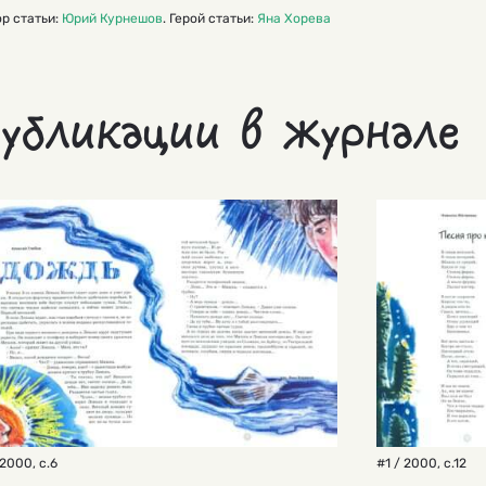
р статьи:
Юрий Курнешов
. Герой статьи:
Яна Хорева
убликации в журнале
 2000
,
с.6
#1 / 2000
,
с.12