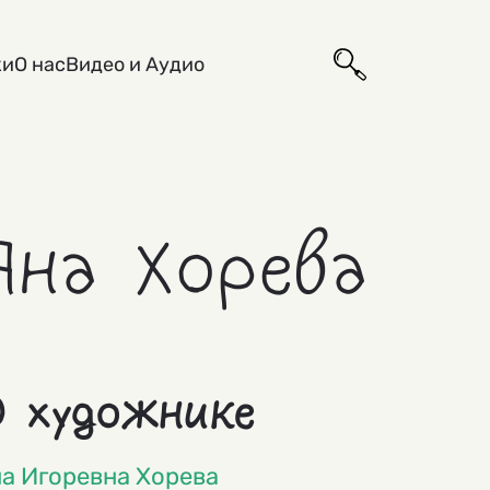
ки
О нас
Видео и Аудио
Яна Хорева
 художнике
а Игоревна Хорева