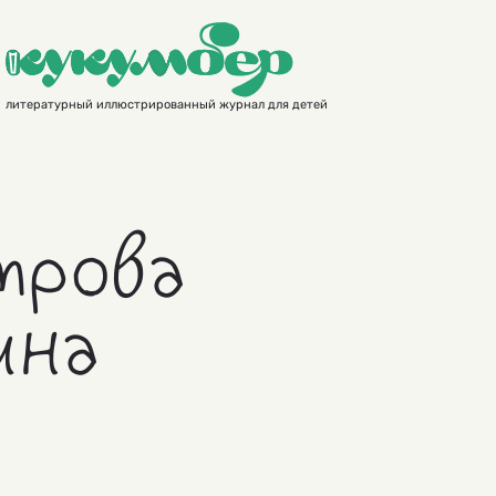
литературный иллюстрированный журнал для детей
трова
ина