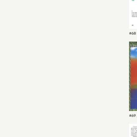
#68 
#69 