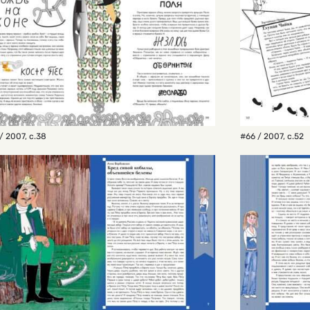
/ 2007
,
с.38
#66 / 2007
,
с.52