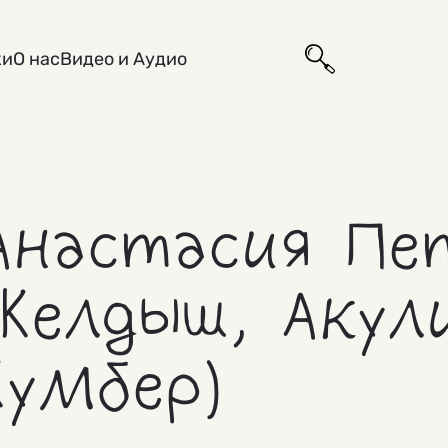
ки
О нас
Видео и Аудио
Анастасия Пе
(Келдыш, Акул
Кумбер)