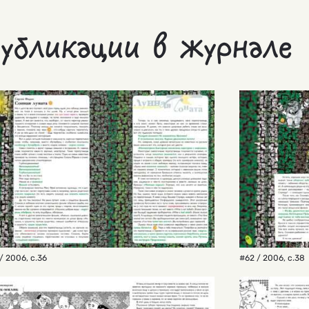
убликации в журнале
/ 2006
,
с.36
#62 / 2006
,
с.38