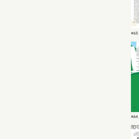
#63 
#64 