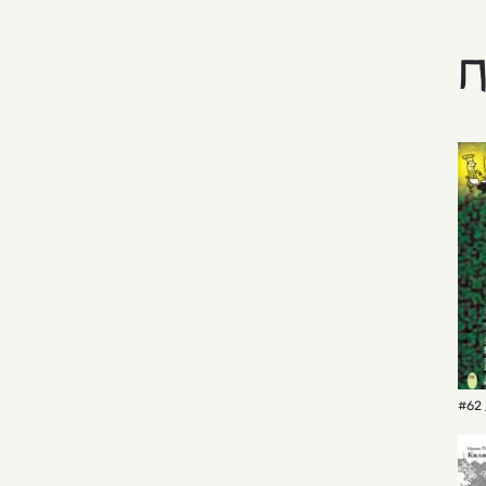
П
#62 