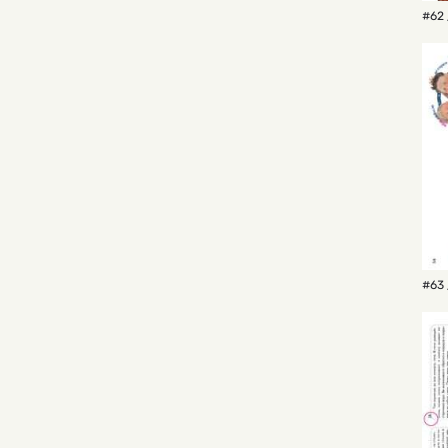
#62 
#63 