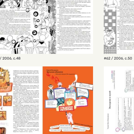
/ 2006
,
с.48
#62 / 2006
,
с.50