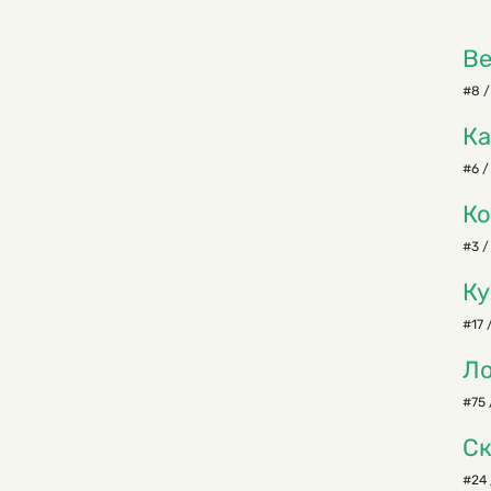
Ве
#8 /
Ка
#6 /
Ко
#3 /
Ку
#17 
Ло
#75 
Ск
#24 