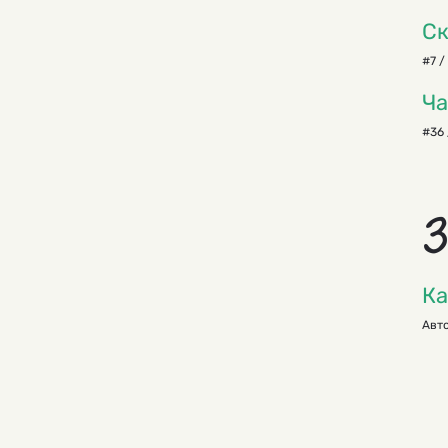
Ск
#7 /
Ча
#36 
З
Ка
Авто