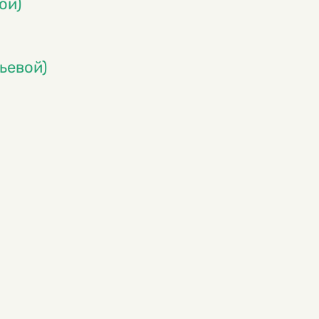
ой)
ьевой)