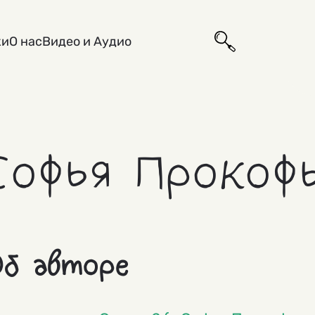
ки
О нас
Видео и Аудио
Софья Прокоф
б авторе