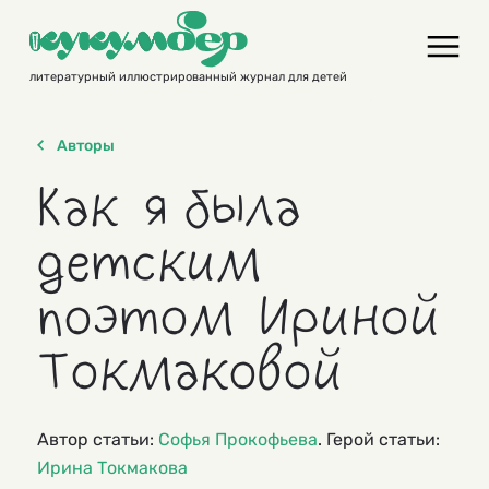
Skip
to
content
литературный иллюстрированный журнал для детей
Авторы
Как я была
детским
поэтом Ириной
Токмаковой
Автор статьи:
Софья Прокофьева
. Герой статьи:
Ирина Токмакова