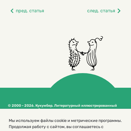
пред. статья
след. статья
© 2000 – 2026. Кукумбер. Литературный иллюстрированный
журнал для детей
Копирование материалов возможно только с разрешения редакторов
Мы используем файлы cookie и метрические программы.
сайта
Продолжая работу с сайтом, вы соглашаетесь с
Политика конфиденциальности