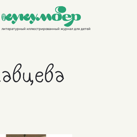
литературный иллюстрированный журнал для детей
авцева