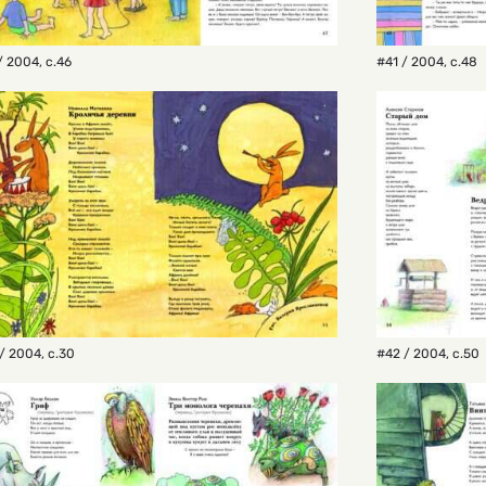
/ 2004
,
с.46
#41 / 2004
,
с.48
/ 2004
,
с.30
#42 / 2004
,
с.50