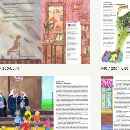
/ 2004
,
с.47
#40 / 2004
,
с.60