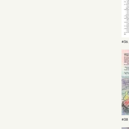
#36 
#38 