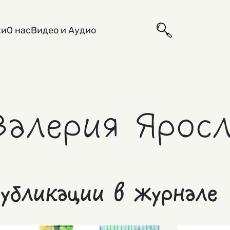
ки
О нас
Видео и Аудио
Валерия Яросл
убликации в журнале