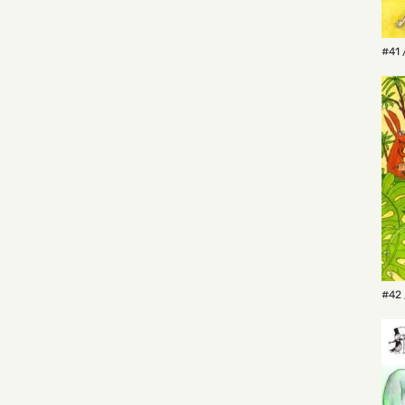
#41 
#42 