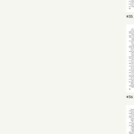
#35 
#36 