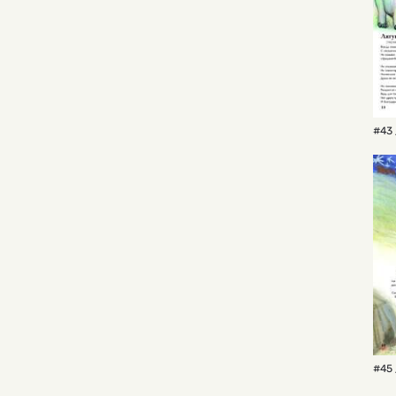
#43 
#45 