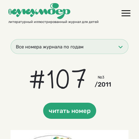
Skip
to
content
литературный иллюстрированный журнал для детей
Все номера журнала по годам
#107
№3
/2011
читать номер