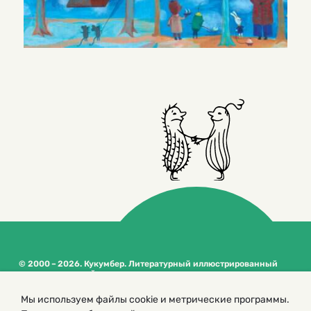
© 2000 – 2026. Кукумбер. Литературный иллюстрированный
журнал для детей
Копирование материалов возможно только с разрешения редакторов
Мы используем файлы cookie и метрические программы.
сайта