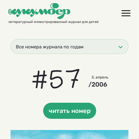
Skip
to
content
литературный иллюстрированный журнал для детей
Все номера журнала по годам
#57
3, апрель
/2006
читать номер