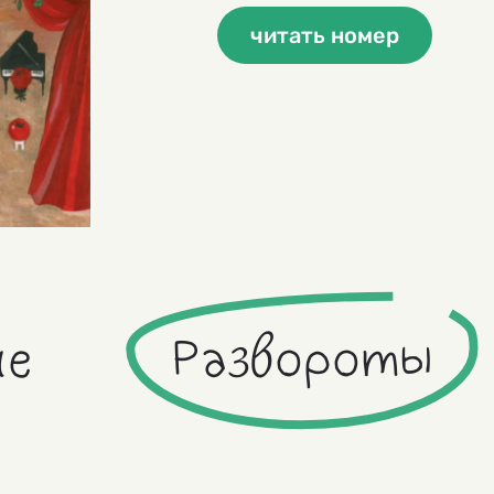
читать номер
ие
Развороты