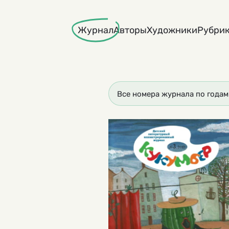
Skip
to
Журнал
Авторы
Художники
Рубри
content
Все номера журнала по годам