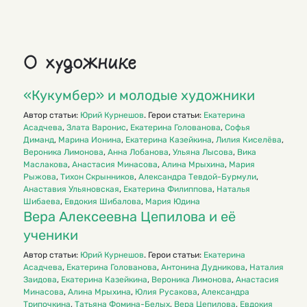
О художнике
«Кукумбер» и молодые художники
Автор статьи:
Юрий Курнешов
. Герои статьи:
Екатерина
Асадчева
,
Злата Варонис
,
Екатерина Голованова
,
Софья
Диманд
,
Марина Ионина
,
Екатерина Казейкина
,
Лилия Киселёва
,
Вероника Лимонова
,
Анна Лобанова
,
Ульяна Лысова
,
Вика
Маслакова
,
Анастасия Минасова
,
Алина Мрыхина
,
Мария
Рыжова
,
Тихон Скрынников
,
Александра Тевдой-Бурмули
,
Анаставия Ульяновская
,
Екатерина Филиппова
,
Наталья
Шибаева
,
Евдокия Шибалова
,
Мария Юдина
Вера Алексеев­на Цепилова и её
ученики
Автор статьи:
Юрий Курнешов
. Герои статьи:
Екатерина
Асадчева
,
Екатерина Голованова
,
Антонина Дудникова
,
Наталия
Заидова
,
Екатерина Казейкина
,
Вероника Лимонова
,
Анастасия
Минасова
,
Алина Мрыхина
,
Юлия Русакова
,
Александра
Трипочкина
,
Татьяна Фомина-Белых
,
Вера Цепилова
,
Евдокия