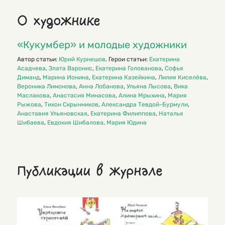
О художнике
«Кукумбер» и молодые художники
Автор статьи:
Юрий Курнешов
. Герои статьи:
Екатерина
Асадчева
,
Злата Варонис
,
Екатерина Голованова
,
Софья
Диманд
,
Марина Ионина
,
Екатерина Казейкина
,
Лилия Киселёва
,
Вероника Лимонова
,
Анна Лобанова
,
Ульяна Лысова
,
Вика
Маслакова
,
Анастасия Минасова
,
Алина Мрыхина
,
Мария
Рыжова
,
Тихон Скрынников
,
Александра Тевдой-Бурмули
,
Анаставия Ульяновская
,
Екатерина Филиппова
,
Наталья
Шибаева
,
Евдокия Шибалова
,
Мария Юдина
Публикации в журнале