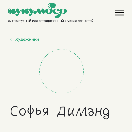
Skip
to
content
литературный иллюстрированный журнал для детей
Художники
Софья Диманд