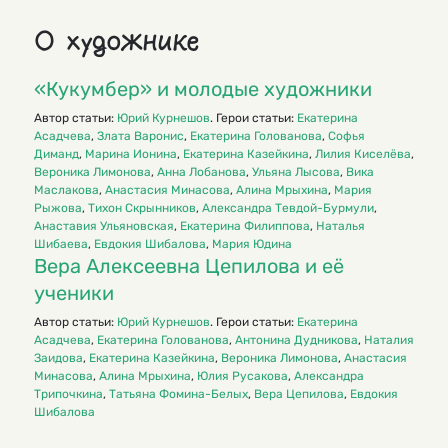
О художнике
«Кукумбер» и молодые художники
Автор статьи:
Юрий Курнешов
. Герои статьи:
Екатерина
Асадчева
,
Злата Варонис
,
Екатерина Голованова
,
Софья
Диманд
,
Марина Ионина
,
Екатерина Казейкина
,
Лилия Киселёва
,
Вероника Лимонова
,
Анна Лобанова
,
Ульяна Лысова
,
Вика
Маслакова
,
Анастасия Минасова
,
Алина Мрыхина
,
Мария
Рыжова
,
Тихон Скрынников
,
Александра Тевдой-Бурмули
,
Анаставия Ульяновская
,
Екатерина Филиппова
,
Наталья
Шибаева
,
Евдокия Шибалова
,
Мария Юдина
Вера Алексеев­на Цепилова и её
ученики
Автор статьи:
Юрий Курнешов
. Герои статьи:
Екатерина
Асадчева
,
Екатерина Голованова
,
Антонина Дудникова
,
Наталия
Заидова
,
Екатерина Казейкина
,
Вероника Лимонова
,
Анастасия
Минасова
,
Алина Мрыхина
,
Юлия Русакова
,
Александра
Трипочкина
,
Татьяна Фомина-Белых
,
Вера Цепилова
,
Евдокия
Шибалова