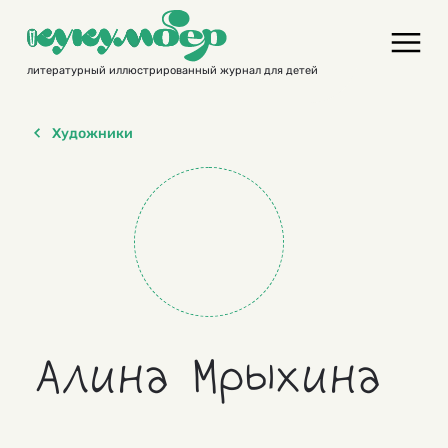
Skip
to
content
литературный иллюстрированный журнал для детей
Художники
Алина Мрыхина