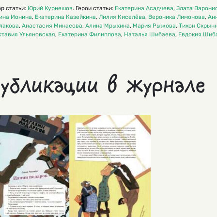
р статьи:
Юрий Курнешов
. Герои статьи:
Екатерина Асадчева
,
Злата Варони
ина Ионина
,
Екатерина Казейкина
,
Лилия Киселёва
,
Вероника Лимонова
,
Ан
лакова
,
Анастасия Минасова
,
Алина Мрыхина
,
Мария Рыжова
,
Тихон Скрын
ставия Ульяновская
,
Екатерина Филиппова
,
Наталья Шибаева
,
Евдокия Шиб
убликации в журнале