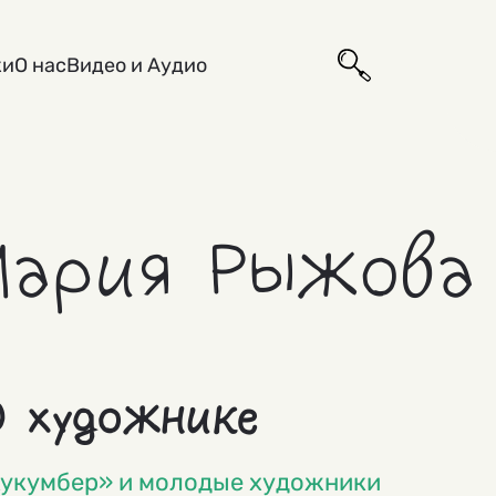
ки
О нас
Видео и Аудио
Мария Рыжова
 художнике
укумбер» и молодые художники