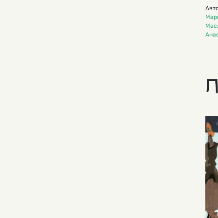
Авто
Мар
Мас
Ана
П