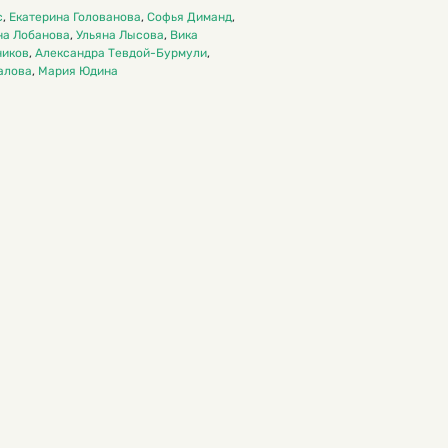
с
,
Екатерина Голованова
,
Софья Диманд
,
на Лобанова
,
Ульяна Лысова
,
Вика
ников
,
Александра Тевдой-Бурмули
,
алова
,
Мария Юдина