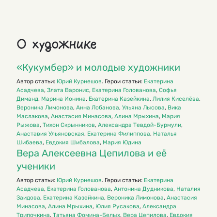
О художнике
«Кукумбер» и молодые художники
Автор статьи:
Юрий Курнешов
. Герои статьи:
Екатерина
Асадчева
,
Злата Варонис
,
Екатерина Голованова
,
Софья
Диманд
,
Марина Ионина
,
Екатерина Казейкина
,
Лилия Киселёва
,
Вероника Лимонова
,
Анна Лобанова
,
Ульяна Лысова
,
Вика
Маслакова
,
Анастасия Минасова
,
Алина Мрыхина
,
Мария
Рыжова
,
Тихон Скрынников
,
Александра Тевдой-Бурмули
,
Анаставия Ульяновская
,
Екатерина Филиппова
,
Наталья
Шибаева
,
Евдокия Шибалова
,
Мария Юдина
Вера Алексеев­на Цепилова и её
ученики
Автор статьи:
Юрий Курнешов
. Герои статьи:
Екатерина
Асадчева
,
Екатерина Голованова
,
Антонина Дудникова
,
Наталия
Заидова
,
Екатерина Казейкина
,
Вероника Лимонова
,
Анастасия
Минасова
,
Алина Мрыхина
,
Юлия Русакова
,
Александра
Трипочкина
,
Татьяна Фомина-Белых
,
Вера Цепилова
,
Евдокия