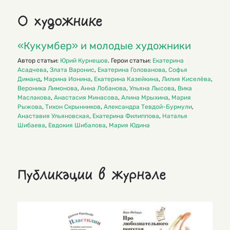
О художнике
«Кукумбер» и молодые художники
Автор статьи:
Юрий Курнешов
. Герои статьи:
Екатерина
Асадчева
,
Злата Варонис
,
Екатерина Голованова
,
Софья
Диманд
,
Марина Ионина
,
Екатерина Казейкина
,
Лилия Киселёва
,
Вероника Лимонова
,
Анна Лобанова
,
Ульяна Лысова
,
Вика
Маслакова
,
Анастасия Минасова
,
Алина Мрыхина
,
Мария
Рыжова
,
Тихон Скрынников
,
Александра Тевдой-Бурмули
,
Анаставия Ульяновская
,
Екатерина Филиппова
,
Наталья
Шибаева
,
Евдокия Шибалова
,
Мария Юдина
Публикации в журнале