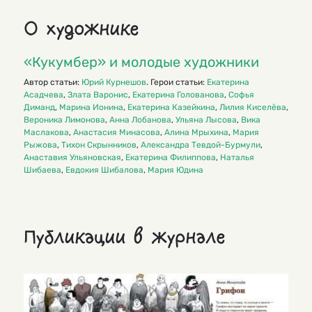
О художнике
«Кукумбер» и молодые художники
Автор статьи:
Юрий Курнешов
. Герои статьи:
Екатерина
Асадчева
,
Злата Варонис
,
Екатерина Голованова
,
Софья
Диманд
,
Марина Ионина
,
Екатерина Казейкина
,
Лилия Киселёва
,
Вероника Лимонова
,
Анна Лобанова
,
Ульяна Лысова
,
Вика
Маслакова
,
Анастасия Минасова
,
Алина Мрыхина
,
Мария
Рыжова
,
Тихон Скрынников
,
Александра Тевдой-Бурмули
,
Анаставия Ульяновская
,
Екатерина Филиппова
,
Наталья
Шибаева
,
Евдокия Шибалова
,
Мария Юдина
Публикации в журнале