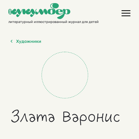
Skip
to
content
литературный иллюстрированный журнал для детей
Художники
Злата Варонис