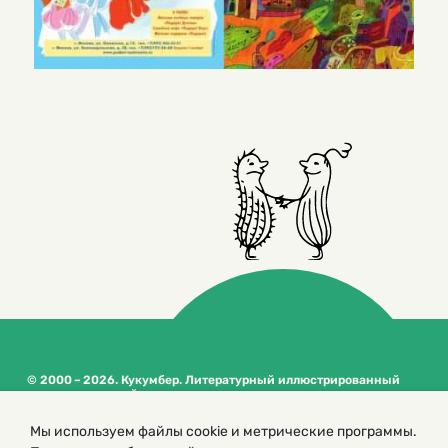
© 2000 – 2026. Кукумбер. Литературный иллюстрированный
журнал для детей
Копирование материалов возможно только с разрешения редакторов
Мы используем файлы cookie и метрические программы.
сайта