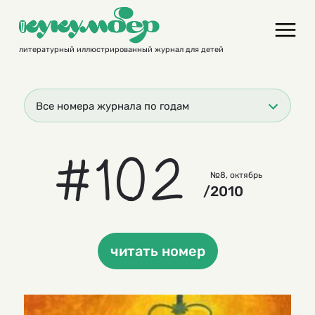
Skip
to
content
литературный иллюстрированный журнал для детей
Все номера журнала по годам
#102
№8, октябрь
/2010
читать номер