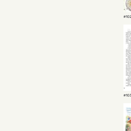
#102
#103