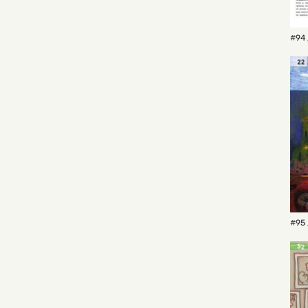
#94 
#95 