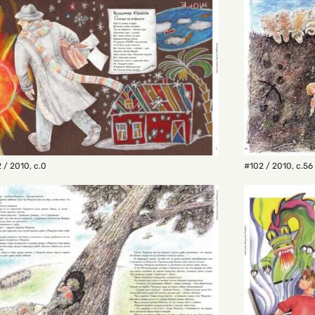
 / 2010
,
с.0
#102 / 2010
,
с.56