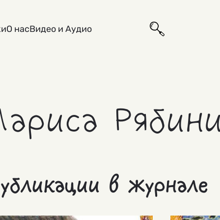
ки
О нас
Видео и Аудио
Лариса Рябин
убликации в журнале