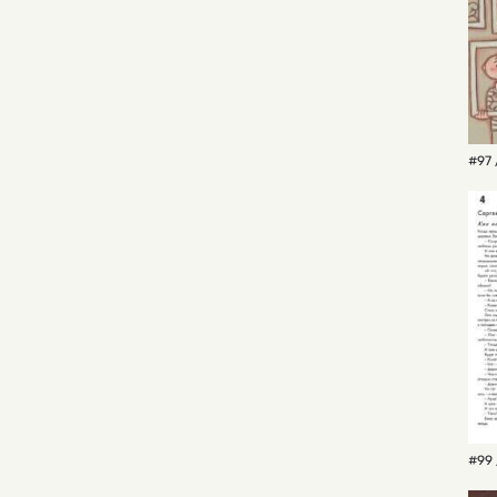
#97 
#99 