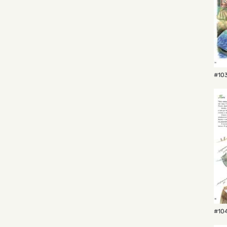
#103
#104