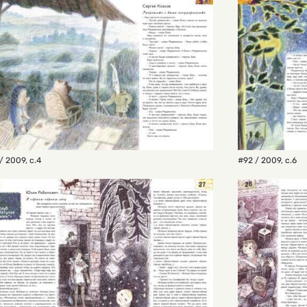
/ 2009
,
с.4
#92 / 2009
,
с.6