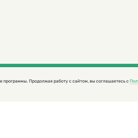
е программы. Продолжая работу с сайтом, вы соглашаетесь с
Пол
трированный журнал для детей
я редакторов сайта