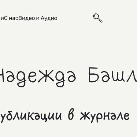
ки
О нас
Видео и Аудио
Надежда Башл
убликации в журнале