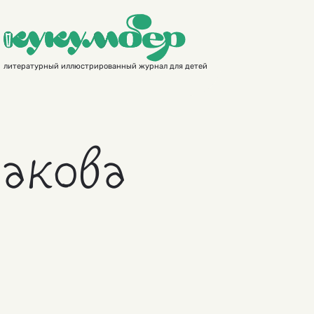
литературный иллюстрированный журнал для детей
акова