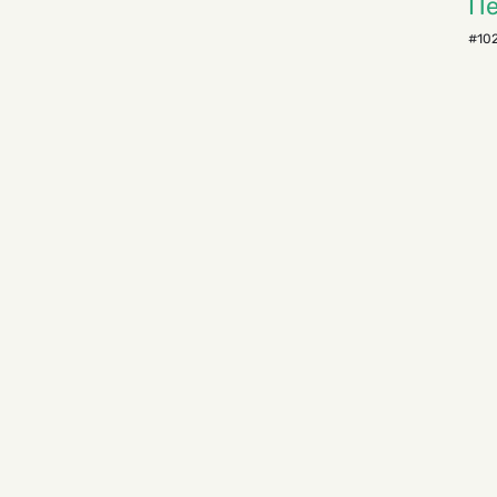
Пё
#102