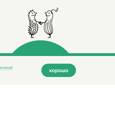
итикой
хорошо