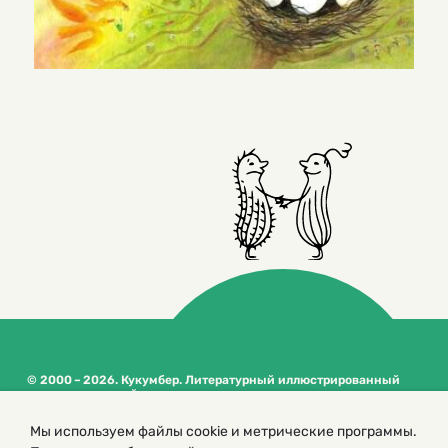
© 2000 – 2026. Кукумбер. Литературный иллюстрированный
журнал для детей
Копирование материалов возможно только с разрешения редакторов
Мы используем файлы cookie и метрические программы.
сайта