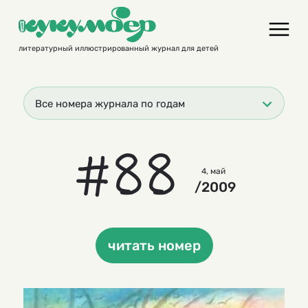
Skip
to
content
литературный иллюстрированный журнал для детей
Все номера журнала по годам
#88
4, май
/2009
читать номер