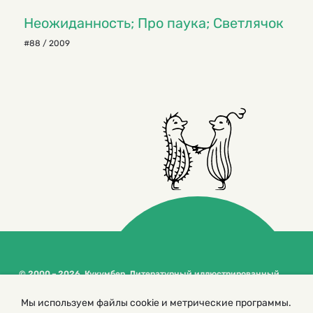
Неожиданность; Про паука; Светлячок
#88 / 2009
© 2000 – 2026. Кукумбер. Литературный иллюстрированный
журнал для детей
Копирование материалов возможно только с разрешения редакторов
Мы используем файлы cookie и метрические программы.
сайта