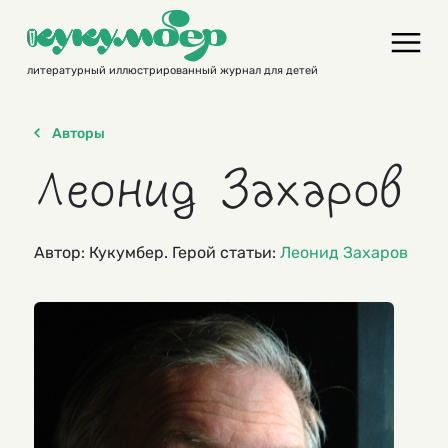
Skip
to
content
литературный иллюстрированный журнал для детей
Авторы
Леонид Захаров
Автор: Кукумбер. Герой статьи:
Леонид Захаров