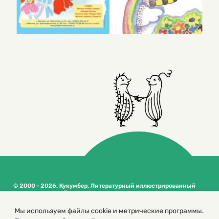
© 2000 – 2026. Кукумбер. Литературный иллюстрированный
журнал для детей
Копирование материалов возможно только с разрешения редакторов
Мы используем файлы cookie и метрические программы.
сайта