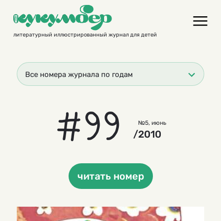
Skip
to
content
литературный иллюстрированный журнал для детей
Все номера журнала по годам
#99
№5, июнь
/2010
читать номер