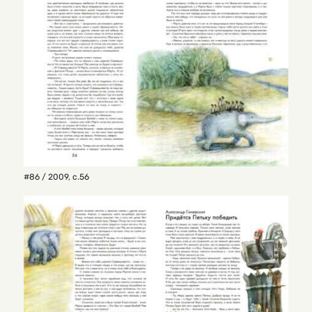
#86 / 2009
,
с.56