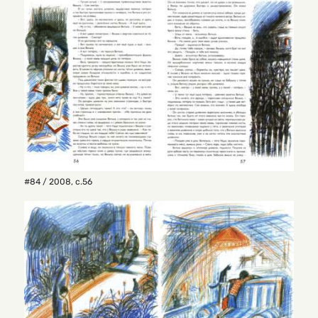
#84 / 2008
,
с.56