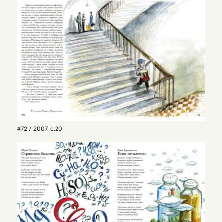
#72 / 2007
,
с.20