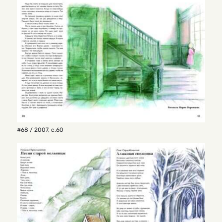
#68 / 2007
,
с.60