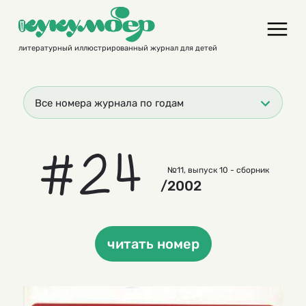
Skip
to
content
литературный иллюстрированный журнал для детей
Все номера журнала по годам
#24
№11, выпуск 10 - сборник
/2002
читать номер