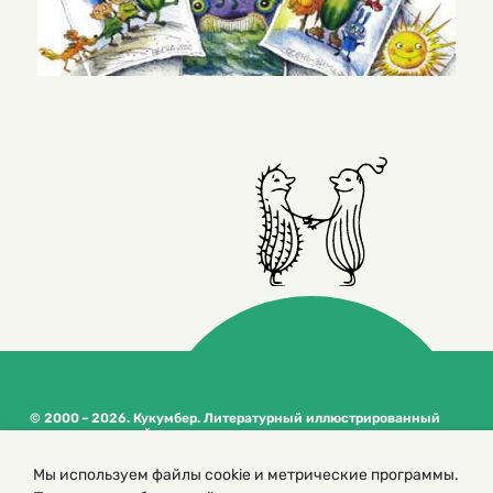
© 2000 – 2026. Кукумбер. Литературный иллюстрированный
журнал для детей
Копирование материалов возможно только с разрешения редакторов
Мы используем файлы cookie и метрические программы.
сайта