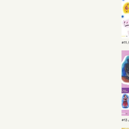
#11 
#13 