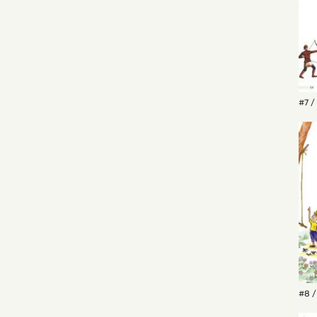
#7 /
#8 /