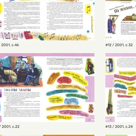
/ 2001
,
с.46
#12 / 2001
,
с.32
/ 2001
,
с.22
#13 / 2001
,
с.24