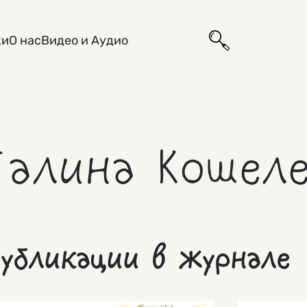
ки
О нас
Видео и Аудио
Галина Кошел
убликации в журнале