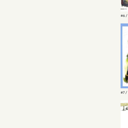
#6 /
#7 /