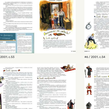
 2001
,
с.53
#6 / 2001
,
с.54