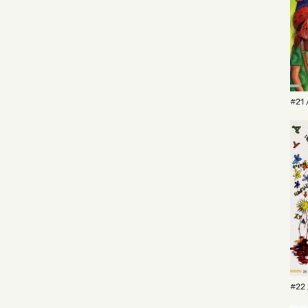
#21 
#22 