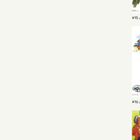
#15 
#16 