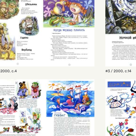
 2000
,
с.4
#3 / 2000
,
с.14