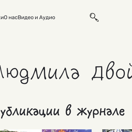
ки
О нас
Видео и Аудио
Людмила Дво
убликации в журнале