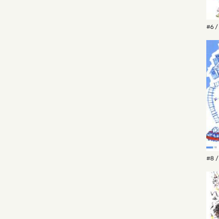
#6 /
#8 /