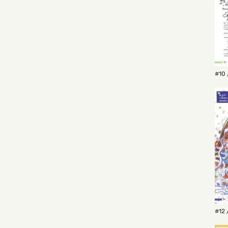
#10 
#12 