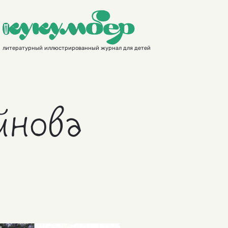
литературный иллюстрированный журнал для детей
йнова