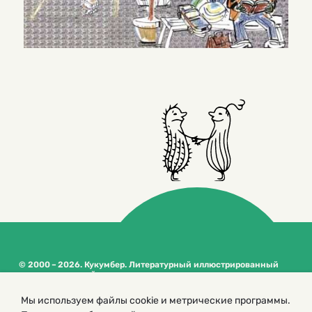
© 2000 – 2026. Кукумбер. Литературный иллюстрированный
журнал для детей
Копирование материалов возможно только с разрешения редакторов
Мы используем файлы cookie и метрические программы.
сайта