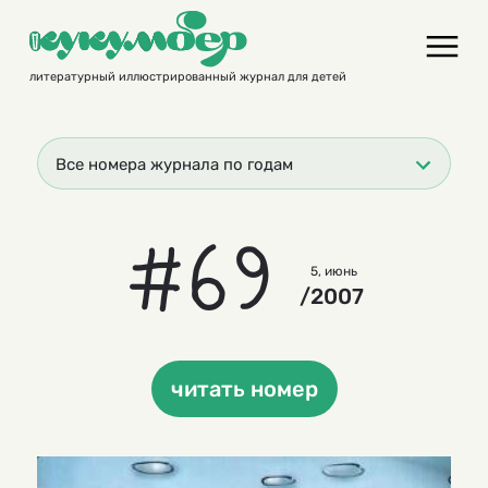
Skip
to
content
литературный иллюстрированный журнал для детей
Все номера журнала по годам
#69
5, июнь
/2007
читать номер