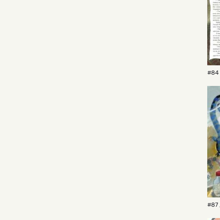
#84
#87 