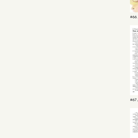
#66 
#67 