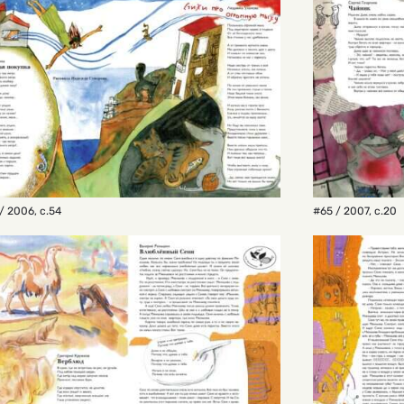
/ 2006
,
с.54
#65 / 2007
,
с.20