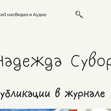
ки
О нас
Видео и Аудио
Надежда Суво
убликации в журнале