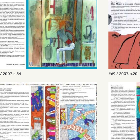
/ 2007
,
с.54
#69 / 2007
,
с.20