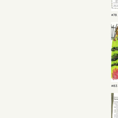
#78 
#83