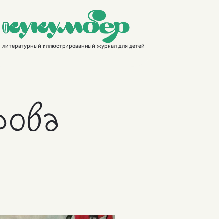
литературный иллюстрированный журнал для детей
рова