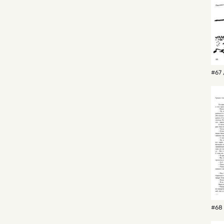
#67 
#68 