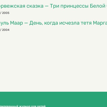
рвежская сказка — Три принцессы Белой
/ 2005
уль Маар — День, когда исчезла тетя Марг
/ 2004
трированный журнал для детей