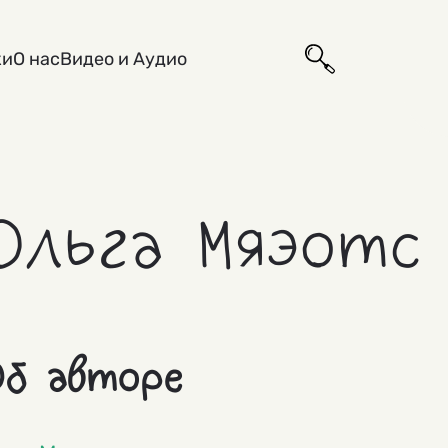
ки
О нас
Видео и Аудио
Ольга Мяэотс
б авторе