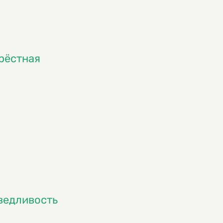
крёстная
ведливость