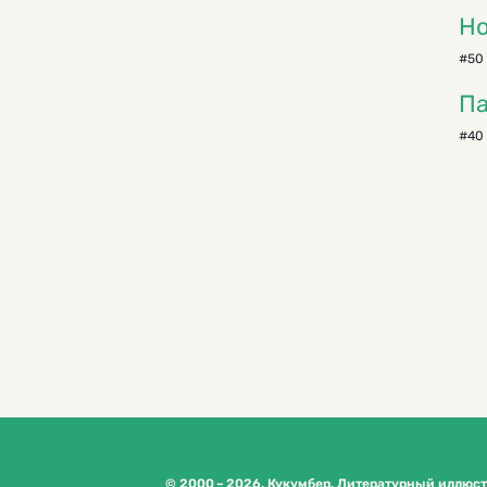
Но
#50 
Па
#40 
© 2000 – 2026. Кукумбер. Литературный иллюс