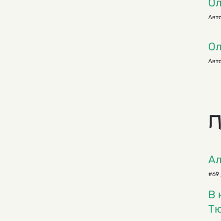
Ол
Авто
Ол
Авто
П
Ал
#69 
В 
Тю