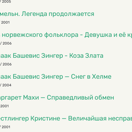
/ 2005
мельн. Легенда продолжается
/ 2001
 норвежского фольклора - Девушка и её 
/ 2006
аак Башевис Зингер - Коза Злата
/ 2006
аак Башевис Зингер — Снег в Хелме
/ 2004
ргарет Махи — Справедливый обмен
 2001
стлингер Кристине — Величайшая неспра
/ 2001