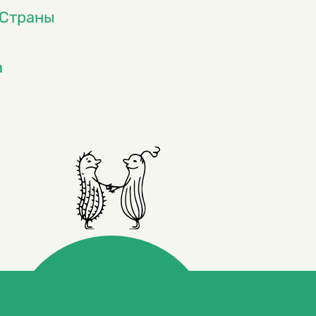
 Страны
а