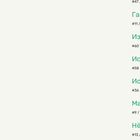
#47 
Га
#11 
Из
#60 
Ис
#58 
Ис
#36 
Ма
#9 /
Нё
#13 