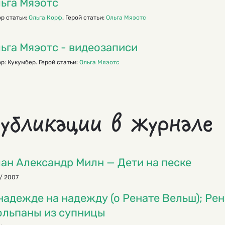
ьга Мяэотс
р статьи:
Ольга Корф
. Герой статьи:
Ольга Мяэотс
ьга Мяэотс - видеозаписи
р: Кукумбер. Герой статьи:
Ольга Мяэотс
убликации в журнале
ан Александр Милн — Дети на песке
/ 2007
надежде на надежду (о Ренате Вельш); Ре
льпаны из супницы