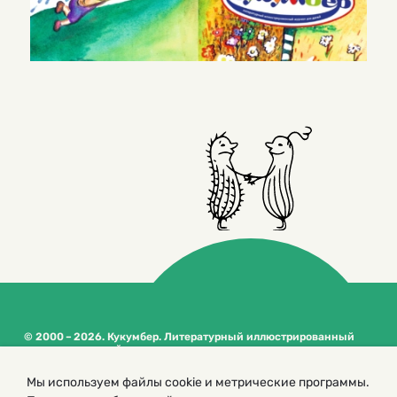
© 2000 – 2026. Кукумбер. Литературный иллюстрированный
журнал для детей
Копирование материалов возможно только с разрешения редакторов
Мы используем файлы cookie и метрические программы.
сайта