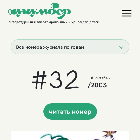
Skip
to
content
литературный иллюстрированный журнал для детей
Все номера журнала по годам
#32
8, октябрь
/2003
читать номер