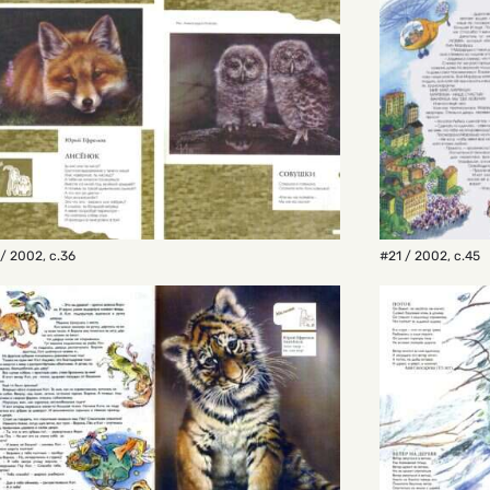
/ 2002
,
с.36
#21 / 2002
,
с.45