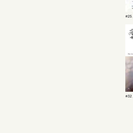
#25 
#32 