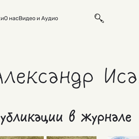
ки
О нас
Видео и Аудио
Александр Иса
убликации в журнале