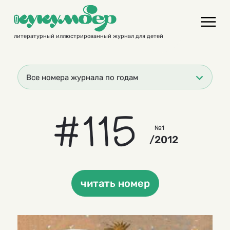
Skip
to
content
литературный иллюстрированный журнал для детей
Все номера журнала по годам
#115
№1
/2012
читать номер