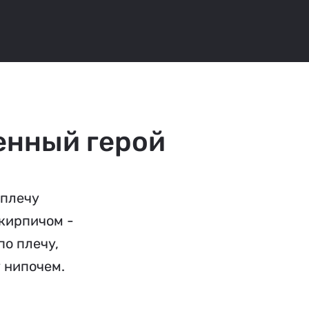
енный герой
 плечу
о кирпичом -
по плечу,
у нипочем.