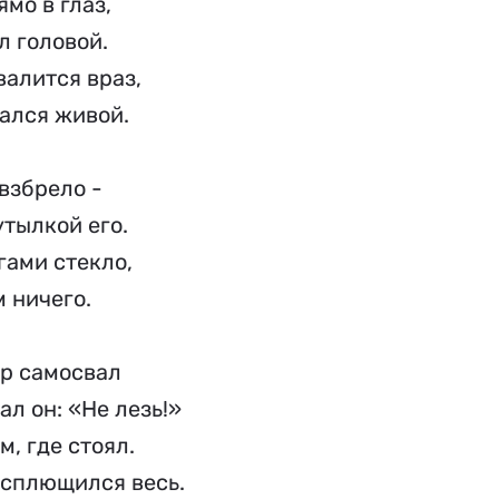
мо в глаз,
л головой.
валится враз,
тался живой.
 взбрело -
утылкой его.
гами стекло,
м ничего.
ёр самосвал
зал он: «Не лезь!»
м, где стоял.
 сплющился весь.