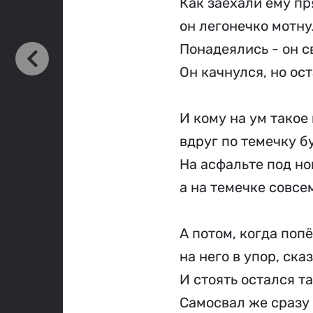
Как заехали ему пря
он легонечко мотну
Понадеялись - он с
Он качнулся, но ос
И кому на ум такое
вдруг по темечку б
На асфальте под но
а на темечке совсе
А потом, когда поп
на него в упор, ска
И стоять остался та
Самосвал же сразу