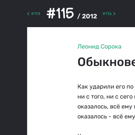
#115
#114
#116
/ 2012
Леонид Сорока
Обыкнов
Как ударили его по
ни с того, ни с сег
оказалось, всё ему 
оказалось - всё ем