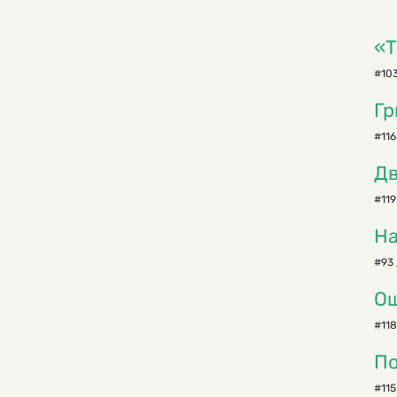
«Т
#103
Гр
#116
Д
#119
На
#93 
О
#118
По
#115