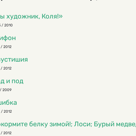
ы художник, Коля!»
 / 2010
ифон
 / 2012
вустишия
 / 2012
д и под
/ 2009
шибка
 / 2012
кормите белку зимой!; Лоси; Бурый медве
 / 2012