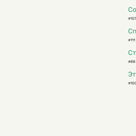
Со
#107
Сп
#111
Ст
#88
Эт
#100