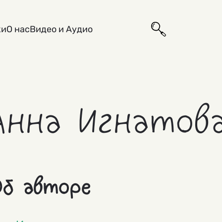
ки
О нас
Видео и Аудио
Анна Игнатов
б авторе