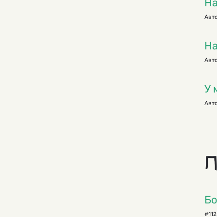
На
Авто
На
Авто
У 
Авто
П
Бо
#112