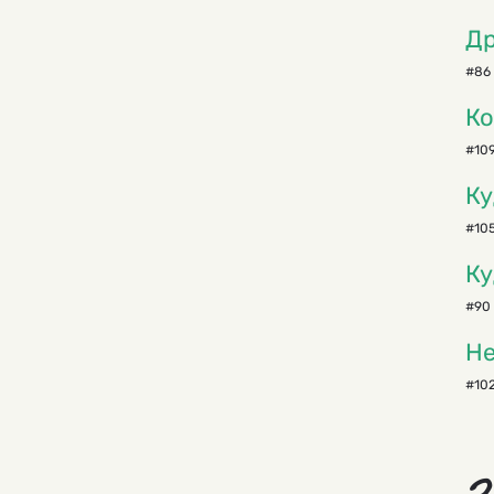
Д
#86 
Ко
#109
Ку
#105
Ку
#90 
Не
#102