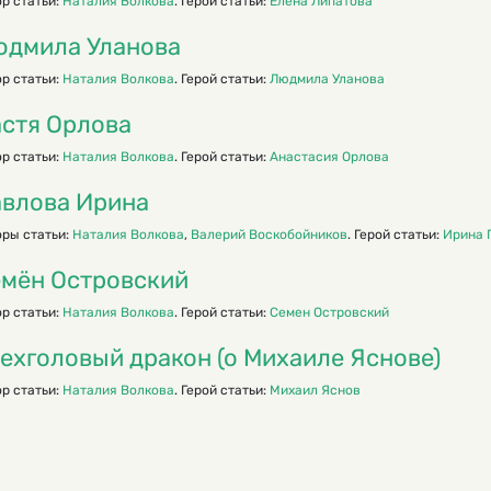
р статьи:
Наталия Волкова
. Герой статьи:
Елена Липатова
дмила Уланова
р статьи:
Наталия Волкова
. Герой статьи:
Людмила Уланова
стя Орлова
р статьи:
Наталия Волкова
. Герой статьи:
Анастасия Орлова
влова Ирина
оры статьи:
Наталия Волкова
,
Валерий Воскобойников
. Герой статьи:
Ирина 
мён Островский
р статьи:
Наталия Волкова
. Герой статьи:
Семен Островский
ехголовый дракон (о Михаиле Яснове)
р статьи:
Наталия Волкова
. Герой статьи:
Михаил Яснов