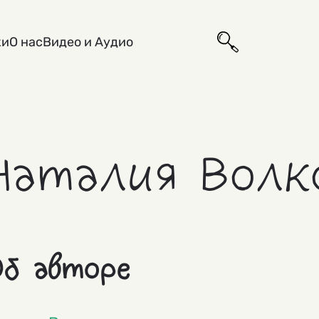
ки
О нас
Видео и Аудио
Наталия Волк
б авторе