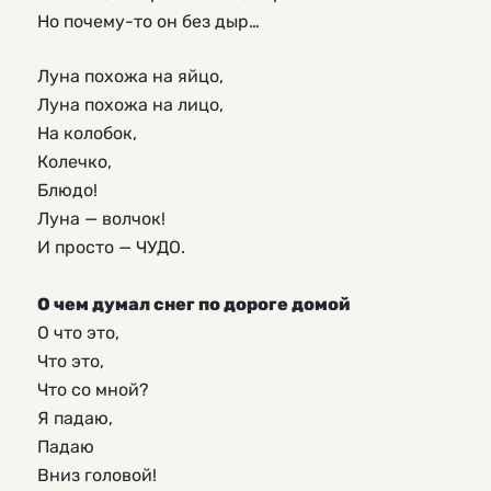
Но почему-то он без дыр…
Луна похожа на яйцо,
Луна похожа на лицо,
На колобок,
Колечко,
Блюдо!
Луна — волчок!
И просто — ЧУДО.
О чем думал снег по дороге домой
О что это,
Что это,
Что со мной?
Я падаю,
Падаю
Вниз головой!