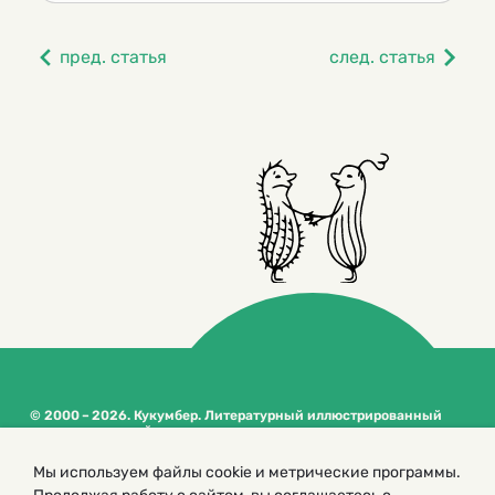
пред. статья
след. статья
© 2000 – 2026. Кукумбер. Литературный иллюстрированный
журнал для детей
Копирование материалов возможно только с разрешения редакторов
сайта
Мы используем файлы cookie и метрические программы.
Политика конфиденциальности