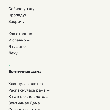
Сейчас упаду!..
Пропаду!
Закричу!!!
Как странно
И славно —
Я плавно
Лечу!
Зонтичная дама
Хлопнула калитка,
Распахнулась рама —
К нам в окно влетела
Зонтичная Дама.
Северные ветры