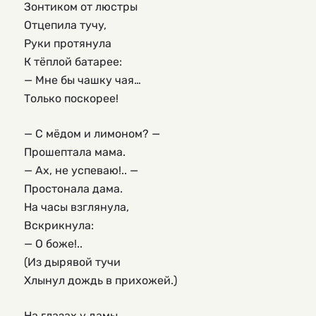
Зонтиком от люстры
Отцепила тучу,
Руки протянула
К тёплой батарее:
— Мне бы чашку чая…
Только поскорее!
— С мёдом и лимоном? —
Прошептала мама.
— Ах, не успеваю!.. —
Простонала дама.
На часы взглянула,
Вскрикнула:
— О боже!..
(Из дырявой тучи
Хлынул дождь в прихожей.)
На глазах у дамы