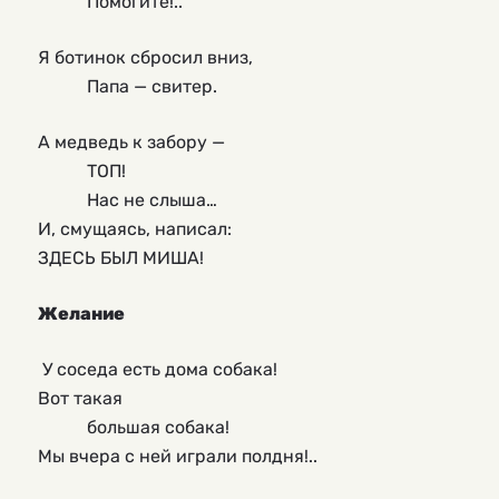
Помогите!..
Я ботинок сбросил вниз,
Папа — свитер.
А медведь к забору —
ТОП!
Нас не слыша…
И, смущаясь, написал:
ЗДЕСЬ БЫЛ МИША!
Желание
У соседа есть дома собака!
Вот такая
большая собака!
Мы вчера с ней играли полдня!..