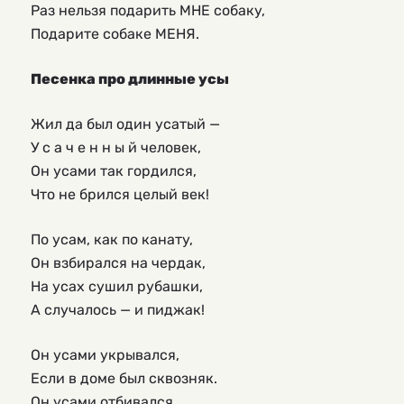
Раз нельзя подарить МНЕ собаку,
Подарите собаке МЕНЯ.
Песенка про длинные усы
Жил да был один усатый —
У с а ч е н н ы й человек,
Он усами так гордился,
Что не брился целый век!
По усам, как по канату,
Он взбирался на чердак,
На усах сушил рубашки,
А случалось — и пиджак!
Он усами укрывался,
Если в доме был сквозняк.
Он усами отбивался