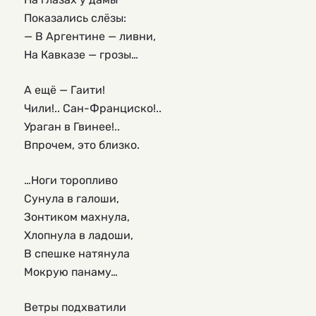
Показались слёзы:
— В Аргентине — ливни,
На Кавказе — грозы…
А ещё — Гаити!
Чили!.. Сан-Франциско!..
Ураган в Гвинее!..
Впрочем, это близко.
…Ноги торопливо
Сунула в галоши,
Зонтиком махнула,
Хлопнула в ладоши,
В спешке натянула
Мокрую панаму…
Ветры подхватили