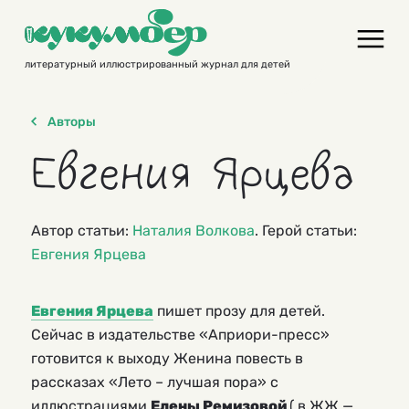
Skip
to
content
литературный иллюстрированный журнал для детей
Авторы
Евгения Ярцева
Автор статьи:
Наталия Волкова
. Герой статьи:
Евгения Ярцева
Евгения Ярцева
пишет прозу для детей.
Сейчас в издательстве «Априори-пресс»
готовится к выходу Женина повесть в
рассказах «Лето – лучшая пора» с
иллюстрациями
Елены Ремизовой
( в ЖЖ —