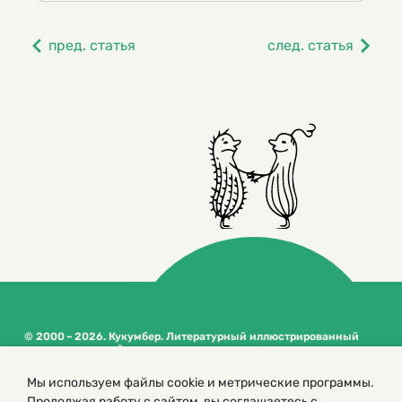
пред. статья
след. статья
© 2000 – 2026. Кукумбер. Литературный иллюстрированный
журнал для детей
Копирование материалов возможно только с разрешения редакторов
Мы используем файлы cookie и метрические программы.
сайта
Продолжая работу с сайтом, вы соглашаетесь с
Политика конфиденциальности