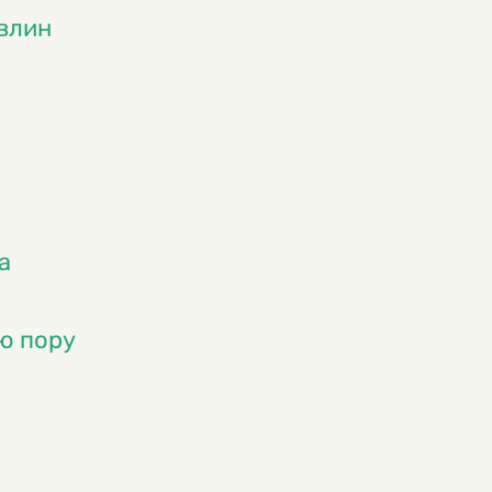
влин
а
ю пору