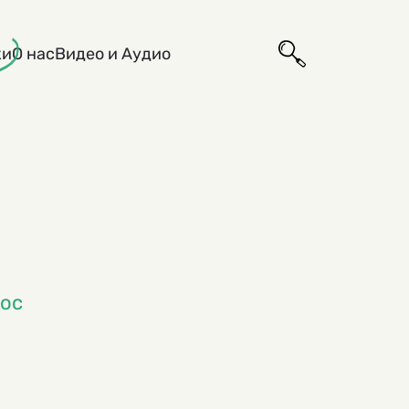
ки
О нас
Видео и Аудио
кос