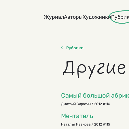
Skip
to
Журнал
Авторы
Художники
Рубри
content
Рубрики
Другие
Самый большой абри
Дмитрий Сиротин / 2012 #116
Мечтатель
Наталья Иванова / 2012 #115