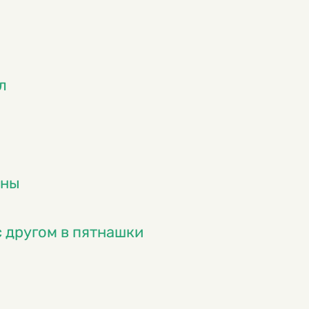
л
оны
 другом в пятнашки