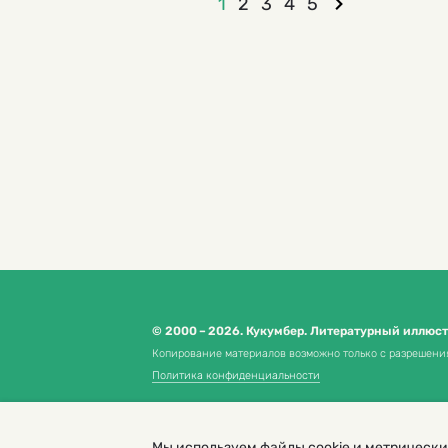
1
2
3
4
5
© 2000 – 2026. Кукумбер. Литературный иллюс
Копирование материалов возможно только с разрешени
Политика конфиденциальности
Мы используем файлы cookie и метрически