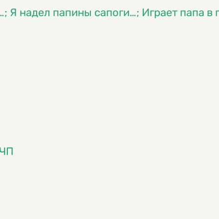
…; Я надел папины сапоги…; Играет папа в
 ЧП