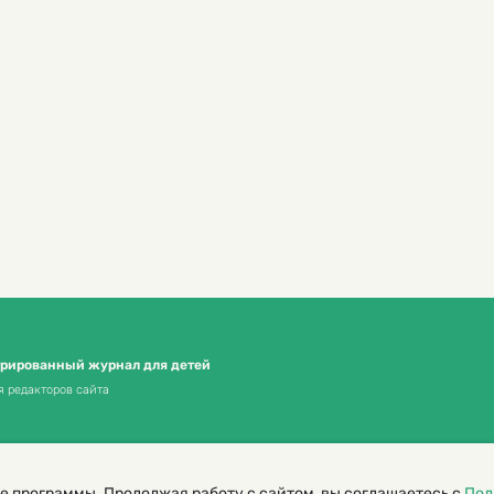
трированный журнал для детей
я редакторов сайта
е программы. Продолжая работу с сайтом, вы соглашаетесь с
Пол