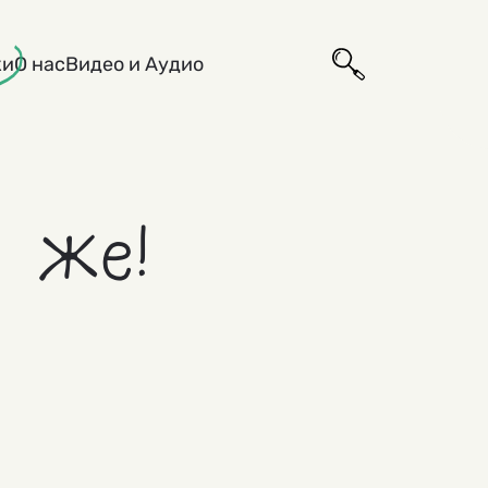
ки
О нас
Видео и Аудио
 же!