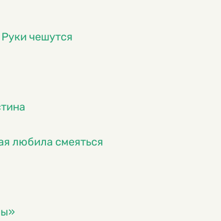
; Руки чешутся
стина
рая любила смеяться
цы»