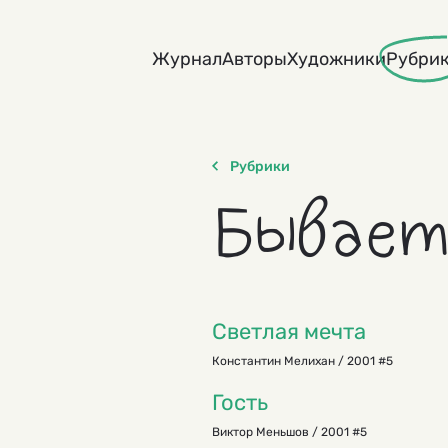
Skip
to
Журнал
Авторы
Художники
Рубри
content
Рубрики
Бывает
Светлая мечта
Константин Мелихан / 2001 #5
Гость
Виктор Меньшов / 2001 #5