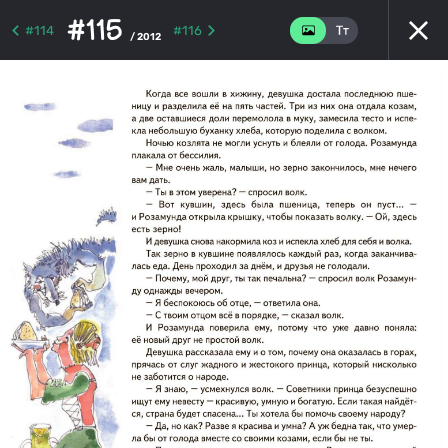
#115
#114
#116
/ 2012